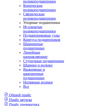
роликоподшипники
Конические
роликоподшипники
Сферические
роликоподшипники
Упорные подшипники
Игольчатые
роликоподшипники
Подшипниковые узлы
Корпуса подшипников
Шарнирные
подшипники
Линейные
направляющие
Ступичные подшипники
Шарики и ролики
Выжимные и
шкворневые
подшипники
Натяжные ролики
Все
Общий прайс
Прайс метизы
Прайс пневматика