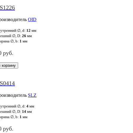
S1226
роизводитель
OID
утренний ∅, d:
12
мм
ешний ∅, D:
26
мм
рина ∅, b:
1
мм
0 руб.
S0414
роизводитель
SLZ
утренний ∅, d:
4
мм
ешний ∅, D:
14
мм
рина ∅, b:
1
мм
0 руб.