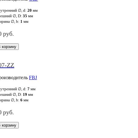
утренний ∅, d:
20
мм
ешний ∅, D:
35
мм
рина ∅, b:
1
мм
0 руб.
07-ZZ
роизводитель
FBJ
утренний ∅, d:
7
мм
ешний ∅, D:
19
мм
рина ∅, b:
6
мм
0 руб.