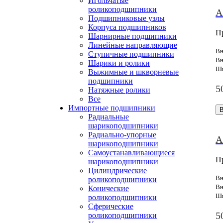
Игольчатые
роликоподшипники
A
Подшипниковые узлы
Корпуса подшипников
П
Шарнирные подшипники
Линейные направляющие
Вн
Ступичные подшипники
Вн
Шарики и ролики
Ши
Выжимные и шкворневые
подшипники
5
Натяжные ролики
Все
Импортные подшипники
Радиальные
шарикоподшипники
Радиально-упорные
A
шарикоподшипники
Самоустанавливающиеся
П
шарикоподшипники
Цилиндрические
Вн
роликоподшипники
Вн
Конические
Ши
роликоподшипники
Сферические
5
роликоподшипники