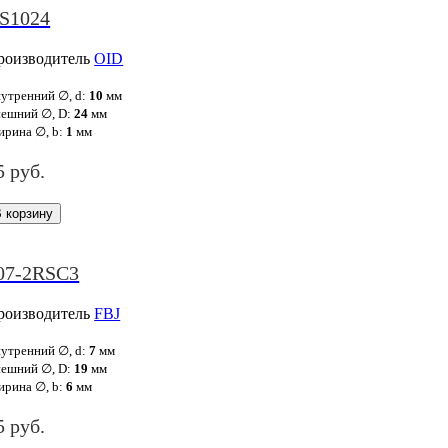
S1024
роизводитель
OID
утренний ∅, d:
10
мм
ешний ∅, D:
24
мм
рина ∅, b:
1
мм
5 руб.
07-2RSC3
роизводитель
FBJ
утренний ∅, d:
7
мм
ешний ∅, D:
19
мм
рина ∅, b:
6
мм
5 руб.