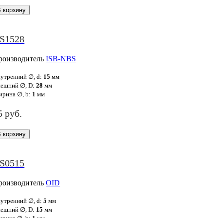
S1528
роизводитель
ISB-NBS
утренний ∅, d:
15
мм
ешний ∅, D:
28
мм
рина ∅, b:
1
мм
5 руб.
S0515
роизводитель
OID
утренний ∅, d:
5
мм
ешний ∅, D:
15
мм