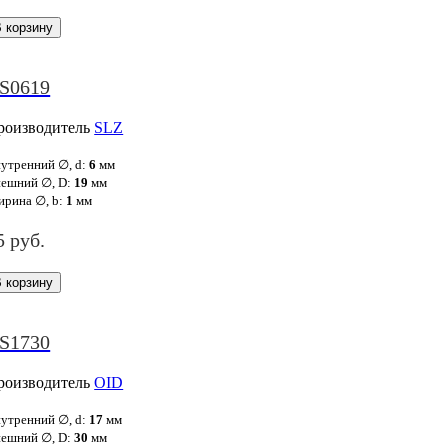
S0619
роизводитель
SLZ
утренний ∅, d:
6
мм
ешний ∅, D:
19
мм
рина ∅, b:
1
мм
5 руб.
S1730
роизводитель
OID
утренний ∅, d:
17
мм
ешний ∅, D:
30
мм