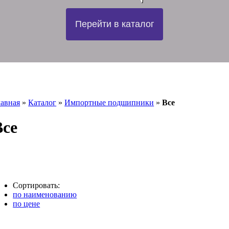
Перейти в каталог
лавная
»
Каталог
»
Импортные подшипники
»
Все
Все
ткрыть фильтр
Сортировать:
по наименованию
по цене