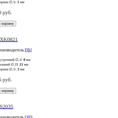
рина ∅, b:
1
мм
0 руб.
XK0821
роизводитель
FBJ
утренний ∅, d:
8
мм
ешний ∅, D:
21
мм
рина ∅, b:
2
мм
5 руб.
S2035
роизводитель
OID