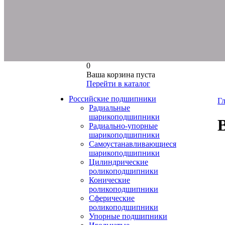
0
Ваша корзина пуста
Перейти в каталог
Российские подшипники
Г
Радиальные
шарикоподшипники
Радиально-упорные
шарикоподшипники
Самоустанавливающиеся
О
шарикоподшипники
Цилиндрические
роликоподшипники
Конические
роликоподшипники
Сферические
роликоподшипники
Упорные подшипники