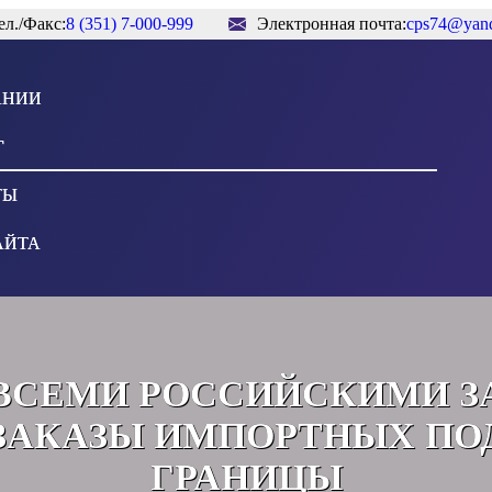
ел./Факс:
8 (351) 7-000-999
Электронная почта:
cps74@yand
АНИИ
Г
ТЫ
АЙТА
ВСЕМИ РОССИЙСКИМИ З
АКАЗЫ ИМПОРТНЫХ ПО
ГРАНИЦЫ