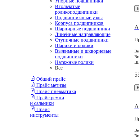
Упорные подшипники
Игольчатые
роликоподшипники
Подшипниковые узлы
Корпуса подшипников
A
Шарнирные подшипники
Линейные направляющие
П
Ступичные подшипники
Шарики и ролики
Выжимные и шкворневые
Вн
подшипники
Вн
Натяжные ролики
Ши
Все
5
Общий прайс
Прайс метизы
Прайс пневматика
Прайс ремни
и сальники
A
Прайс
инструменты
П
Вн
Вн