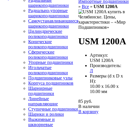
Радиальные
Импортные подшипники
шарикоподшипники
»
Все
»
USM 1200A
Радиально-упорные
шарикоподшипники
Самоустанавливающиеся
шарикоподшипники
Цилиндрические
роликоподшипники
USM 1200A
Конические
роликоподшипники
Сферические
Артикул:
роликоподшипники
USM 1200A
Упорные подшипники
Производитель:
Игольчатые
Л
роликоподшипники
Размеры (d x D x
Подшипниковые узлы
H):
Корпуса подшипников
10.00 x 16.00 x
Шарнирные
10.00 мм
подшипники
Линейные
85 руб.
направляющие
В наличии
Ступичные подшипники
В корзину
Шарики и ролики
Выжимные и
шкворневые