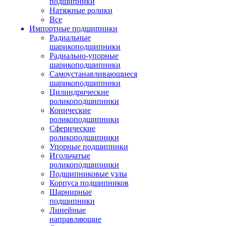
подшипники
Натяжные ролики
Все
Импортные подшипники
Радиальные
шарикоподшипники
Радиально-упорные
шарикоподшипники
Самоустанавливающиеся
шарикоподшипники
Цилиндрические
роликоподшипники
Конические
роликоподшипники
Сферические
роликоподшипники
Упорные подшипники
Игольчатые
роликоподшипники
Подшипниковые узлы
Корпуса подшипников
Шарнирные
подшипники
Линейные
направляющие