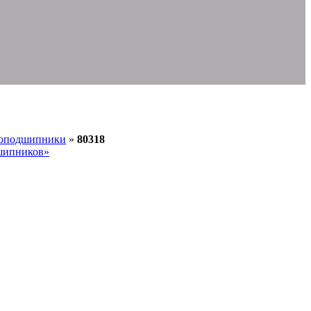
коподшипники
»
80318