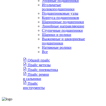
Упорные подшипники
Игольчатые
роликоподшипники
Подшипниковые узлы
Корпуса подшипников
Шарнирные подшипники
Линейные направляющие
Ступичные подшипники
Шарики и ролики
Выжимные и шкворневые
подшипники
Натяжные ролики
Все
Общий прайс
Прайс метизы
Прайс пневматика
Прайс ремни
и сальники
Прайс
инструменты