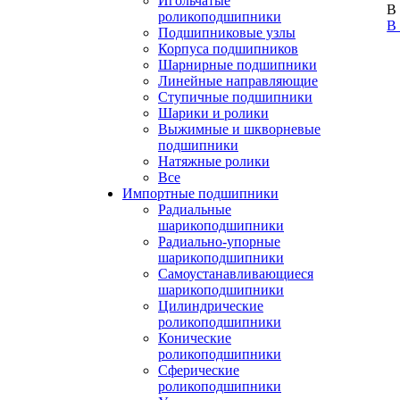
Игольчатые
В
роликоподшипники
В
Подшипниковые узлы
Корпуса подшипников
Шарнирные подшипники
Линейные направляющие
Ступичные подшипники
Шарики и ролики
Выжимные и шкворневые
подшипники
Натяжные ролики
Все
Импортные подшипники
Радиальные
шарикоподшипники
Радиально-упорные
шарикоподшипники
Самоустанавливающиеся
шарикоподшипники
Цилиндрические
роликоподшипники
Конические
роликоподшипники
Сферические
роликоподшипники