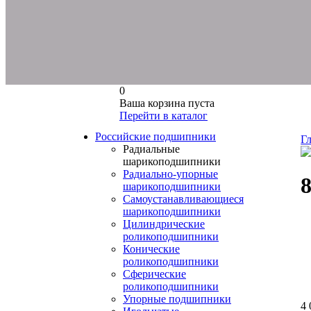
0
Ваша корзина пуста
Перейти в каталог
Российские подшипники
Г
Радиальные
шарикоподшипники
Радиально-упорные
шарикоподшипники
Самоустанавливающиеся
шарикоподшипники
Цилиндрические
роликоподшипники
Конические
роликоподшипники
Сферические
роликоподшипники
Упорные подшипники
4 