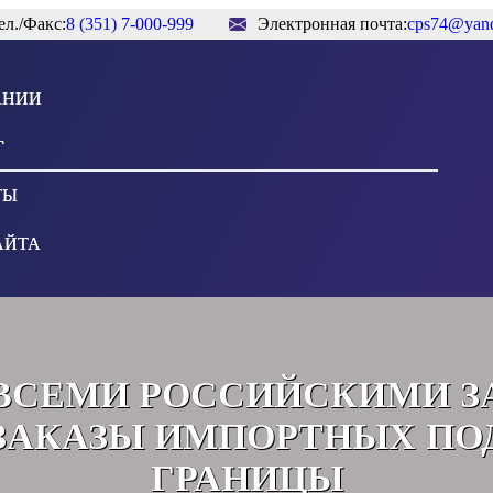
ел./Факс:
8 (351) 7-000-999
Электронная почта:
cps74@yand
АНИИ
Г
ТЫ
АЙТА
ВСЕМИ РОССИЙСКИМИ З
АКАЗЫ ИМПОРТНЫХ ПО
ГРАНИЦЫ