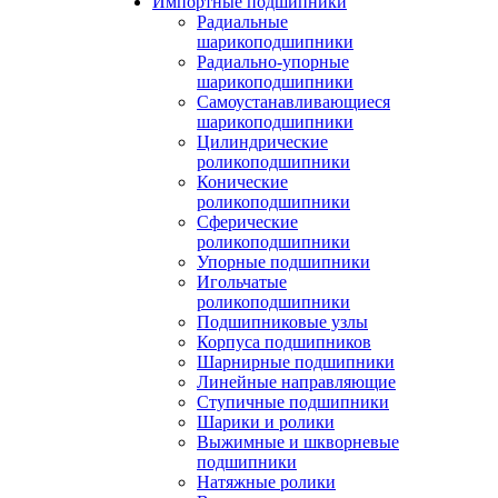
Импортные подшипники
Радиальные
шарикоподшипники
Радиально-упорные
шарикоподшипники
Самоустанавливающиеся
шарикоподшипники
Цилиндрические
роликоподшипники
Конические
роликоподшипники
Сферические
роликоподшипники
Упорные подшипники
Игольчатые
роликоподшипники
Подшипниковые узлы
Корпуса подшипников
Шарнирные подшипники
Линейные направляющие
Ступичные подшипники
Шарики и ролики
Выжимные и шкворневые
подшипники
Натяжные ролики