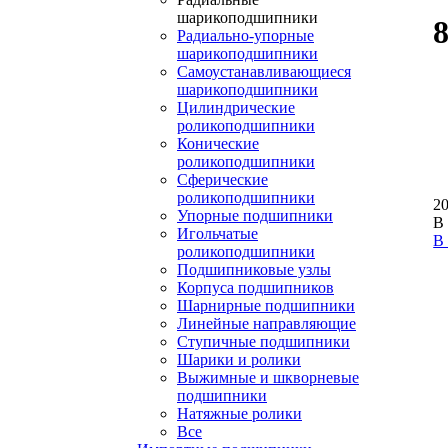
шарикоподшипники
Радиально-упорные
шарикоподшипники
Самоустанавливающиеся
шарикоподшипники
Цилиндрические
роликоподшипники
Конические
роликоподшипники
Сферические
роликоподшипники
20
Упорные подшипники
В
Игольчатые
В
роликоподшипники
Подшипниковые узлы
Корпуса подшипников
Шарнирные подшипники
Линейные направляющие
Ступичные подшипники
Шарики и ролики
Выжимные и шкворневые
подшипники
Натяжные ролики
Все