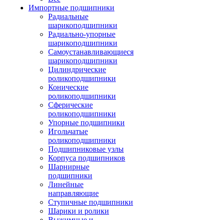
Импортные подшипники
Радиальные
шарикоподшипники
Радиально-упорные
шарикоподшипники
Самоустанавливающиеся
шарикоподшипники
Цилиндрические
роликоподшипники
Конические
роликоподшипники
Сферические
роликоподшипники
Упорные подшипники
Игольчатые
роликоподшипники
Подшипниковые узлы
Корпуса подшипников
Шарнирные
подшипники
Линейные
направляющие
Ступичные подшипники
Шарики и ролики
Выжимные и