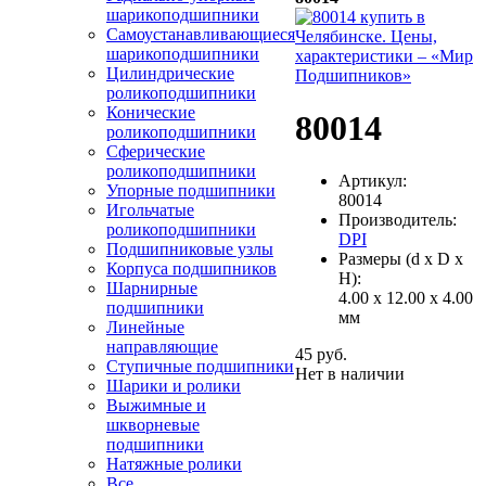
шарикоподшипники
Самоустанавливающиеся
шарикоподшипники
Цилиндрические
роликоподшипники
Конические
80014
роликоподшипники
Сферические
роликоподшипники
Артикул:
Упорные подшипники
80014
Игольчатые
Производитель:
роликоподшипники
DPI
Подшипниковые узлы
Размеры (d x D x
Корпуса подшипников
H):
Шарнирные
4.00 x 12.00 x 4.00
подшипники
мм
Линейные
направляющие
45 руб.
Ступичные подшипники
Нет в наличии
Шарики и ролики
Выжимные и
шкворневые
подшипники
Натяжные ролики
Все