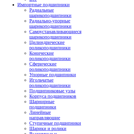
Импортные подшипники
Радиальные
шарикоподшипники
Радиально-упорные
шарикоподшипники
Самоустанавливающиеся
шарикоподшипники
Цилиндрические
роликоподшипники
Конические
роликоподшипники
Сферические
роликоподшипники
Упорные подшипники
Игольчатые
роликоподшипники
Подшипниковые узлы
Корпуса подшипников
Шарнирные
подшипники
Линейные
направляющие
Ступичные подшипники
Шарики и ролики
Выжимные и