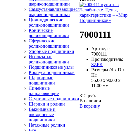
шарикоподшипники
Самоустанавливающиеся
шарикоподшипники
Цилиндрические
роликоподшипники
Конические
7000111
роликоподшипники
Сферические
роликоподшипники
Артикул:
Упорные подшипники
7000111
Игольчатые
Производитель:
роликоподшипники
SZPK
Подшипниковые узлы
Размеры (d x D x
Корпуса подшипников
H):
Шарнирные
55.00 x 90.00 x
подшипники
11.00 мм
Линейные
направляющие
315 руб.
Ступичные подшипники
В наличии
Шарики и ролики
В корзину
Выжимные и
шкворневые
подшипники
Натяжные ролики
Все