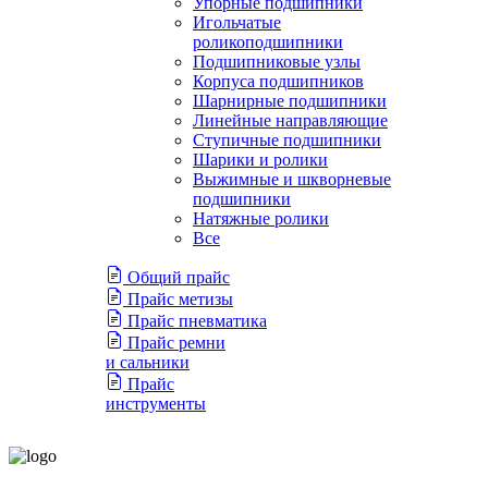
Упорные подшипники
Игольчатые
роликоподшипники
Подшипниковые узлы
Корпуса подшипников
Шарнирные подшипники
Линейные направляющие
Ступичные подшипники
Шарики и ролики
Выжимные и шкворневые
подшипники
Натяжные ролики
Все
Общий прайс
Прайс метизы
Прайс пневматика
Прайс ремни
и сальники
Прайс
инструменты