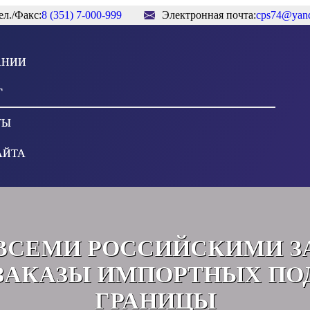
ел./Факс:
8 (351) 7-000-999
Электронная почта:
cps74@yand
АНИИ
Г
ТЫ
АЙТА
ВСЕМИ РОССИЙСКИМИ З
АКАЗЫ ИМПОРТНЫХ ПО
ГРАНИЦЫ