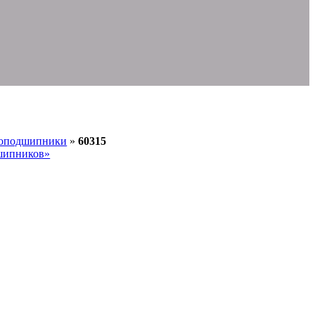
коподшипники
»
60315