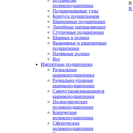
Игольчатые
В
роликоподшипники
В
Подшипниковые узлы
Корпуса подшипников
Шарнирные подшипники
Линейные направляющие
Ступичные подшипники
Шарики и ролики
Выжимные и шкворневые
подшипники
Натяжные ролики
Все
Импортные подшипники
Радиальные
шарикоподшипники
Радиально-упорные
шарикоподшипники
Самоустанавливающиеся
шарикоподшипники
Цилиндрические
роликоподшипники
Конические
роликоподшипники
Сферические
роликоподшипники