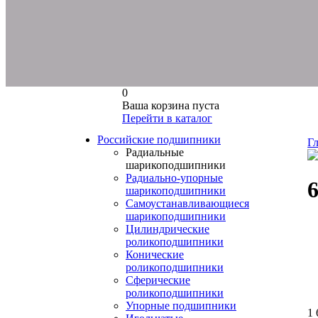
0
Ваша корзина пуста
Перейти в каталог
Российские подшипники
Г
Радиальные
шарикоподшипники
Радиально-упорные
шарикоподшипники
Самоустанавливающиеся
шарикоподшипники
Цилиндрические
роликоподшипники
Конические
роликоподшипники
Сферические
роликоподшипники
Упорные подшипники
1 