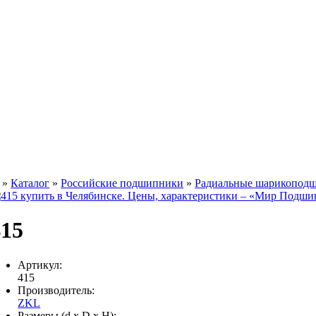
»
Каталог
»
Российские подшипники
»
Радиальные шарикопод
415
Артикул:
415
Производитель:
ZKL
Размеры (d x D x H):