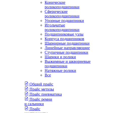
Конические
роликоподшипники
Сферические
роликоподшипники
Упорные подшипники
Игольчатые
роликоподшипники
Подшипниковые узлы
Корпуса подшипников
Шарнирные подшипники
Линейные направляющие
Ступичные подшипники
Шарики и ролики
Выжимные и шкворневые
подшипники
Натяжные ролики
Все
Общий прайс
Прайс метизы
Прайс пневматика
Прайс ремни
и сальники
Прайс