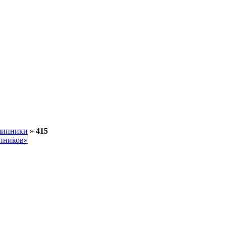
шипники
»
415