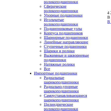
роликоподшипники
Сферические
роликоподшипники
4 
Упорные подшипники
В
Игольчатые
В
роликоподшипники
Подшипниковые узлы
Корпуса подшипников
Шарнирные подшипники
Линейные направляющие
Ступичные подшипники
Шарики и ролики
Выжимные и шкворневые
подшипники
Натяжные ролики
Все
Импортные подшипники
Радиальные
шарикоподшипники
Радиально-упорные
шарикоподшипники
Самоустанавливающиеся
шарикоподшипники
Цилиндрические
роликоподшипники