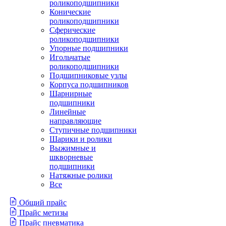
роликоподшипники
Конические
роликоподшипники
Сферические
роликоподшипники
Упорные подшипники
Игольчатые
роликоподшипники
Подшипниковые узлы
Корпуса подшипников
Шарнирные
подшипники
Линейные
направляющие
Ступичные подшипники
Шарики и ролики
Выжимные и
шкворневые
подшипники
Натяжные ролики
Все
Общий прайс
Прайс метизы
Прайс пневматика