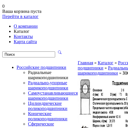
0
Ваша корзина пуста
Перейти в каталог
О компании
Каталог
Контакты
Карта сайта
Главная
»
Каталог
»
Росс
Российские подшипники
подшипники
»
Радиальн
Радиальные
шарикоподшипники
»
31
шарикоподшипники
Радиально-упорные
шарикоподшипники
Самоустанавливающиеся
шарикоподшипники
Цилиндрические
роликоподшипники
Конические
роликоподшипники
Сферические