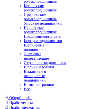
роликоподшипники
Конические
роликоподшипники
Сферические
роликоподшипники
Упорные подшипники
Игольчатые
роликоподшипники
Подшипниковые узлы
Корпуса подшипников
Шарнирные
подшипники
Линейные
направляющие
Ступичные подшипники
Шарики и ролики
Выжимные и
шкворневые
подшипники
Натяжные ролики
Все
Общий прайс
Прайс метизы
Прайс пневматика