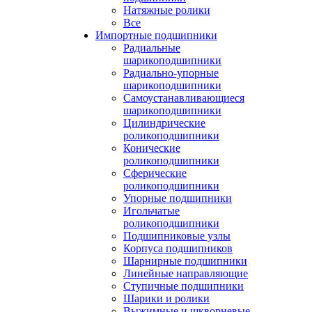
Натяжные ролики
Все
Импортные подшипники
Радиальные
шарикоподшипники
Радиально-упорные
шарикоподшипники
Самоустанавливающиеся
шарикоподшипники
Цилиндрические
роликоподшипники
Конические
роликоподшипники
Сферические
роликоподшипники
Упорные подшипники
Игольчатые
роликоподшипники
Подшипниковые узлы
Корпуса подшипников
Шарнирные подшипники
Линейные направляющие
Ступичные подшипники
Шарики и ролики
Выжимные и шкворневые