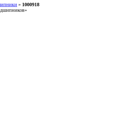
шипники
»
1000918