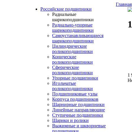
Главная
Российские подшипники
Радиальные
шарикоподшипники
Радиально-упорные
шарикоподшипники
Самоустанавливающиеся
шарикоподшипники
Цилиндрические
роликоподшипники
Конические
роликоподшипники
Сферические
роликоподшипники
1 
Упорные подшипники
Н
Игольчатые
роликоподшипники
Подшипниковые узлы
Корпуса подшипников
Шарнирные подшипники
Линейные направляющие
Ступичные подшипники
Шарики и ролики
Выжимные и шкворневые
подшипники