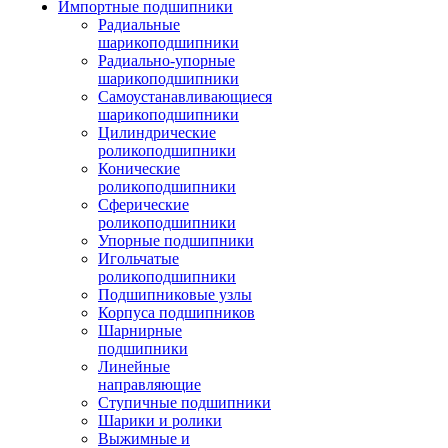
Импортные подшипники
Радиальные
шарикоподшипники
Радиально-упорные
шарикоподшипники
Самоустанавливающиеся
шарикоподшипники
Цилиндрические
роликоподшипники
Конические
роликоподшипники
Сферические
роликоподшипники
Упорные подшипники
Игольчатые
роликоподшипники
Подшипниковые узлы
Корпуса подшипников
Шарнирные
подшипники
Линейные
направляющие
Ступичные подшипники
Шарики и ролики
Выжимные и