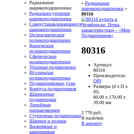
Радиальные
»
Радиальные
шарикоподшипники
шарикоподшипники
»
Радиально-упорные
80316
шарикоподшипники
Самоустанавливающиеся
шарикоподшипники
Цилиндрические
роликоподшипники
Конические
80316
роликоподшипники
Сферические
роликоподшипники
Артикул:
Упорные подшипники
80316
Игольчатые
Производитель:
роликоподшипники
DPI
Подшипниковые узлы
Размеры (d x D x
Корпуса подшипников
H):
Шарнирные
80.00 x 170.00 x
подшипники
39.00 мм
Линейные
направляющие
2 770 руб.
Ступичные подшипники
В наличии
Шарики и ролики
В корзину
Выжимные и
шкворневые