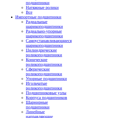
подшипники
Натяжные ролики
Все
Импортные подшипники
Радиальные
шарикоподшипники
Радиально-упорные
шарикоподшипники
Самоустанавливающиеся
шарикоподшипники
Цилиндрические
роликоподшипники
Конические
роликоподшипники
Сферические
роликоподшипники
Упорные подшипники
Игольчатые
роликоподшипники
Подшипниковые узлы
Корпуса подшипников
Шарнирные
подшипники
Линейные
направляющие