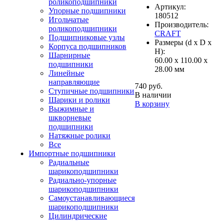
роликоподшипники
Артикул:
Упорные подшипники
180512
Игольчатые
Производитель:
роликоподшипники
CRAFT
Подшипниковые узлы
Размеры (d x D x
Корпуса подшипников
H):
Шарнирные
60.00 x 110.00 x
подшипники
28.00 мм
Линейные
направляющие
740 руб.
Ступичные подшипники
В наличии
Шарики и ролики
В корзину
Выжимные и
шкворневые
подшипники
Натяжные ролики
Все
Импортные подшипники
Радиальные
шарикоподшипники
Радиально-упорные
шарикоподшипники
Самоустанавливающиеся
шарикоподшипники
Цилиндрические