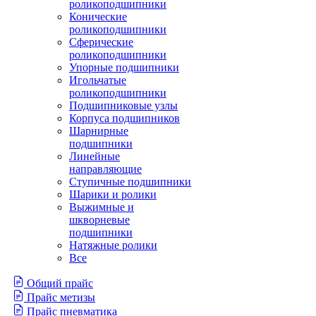
роликоподшипники
Конические
роликоподшипники
Сферические
роликоподшипники
Упорные подшипники
Игольчатые
роликоподшипники
Подшипниковые узлы
Корпуса подшипников
Шарнирные
подшипники
Линейные
направляющие
Ступичные подшипники
Шарики и ролики
Выжимные и
шкворневые
подшипники
Натяжные ролики
Все
Общий прайс
Прайс метизы
Прайс пневматика