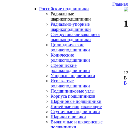
Главная
Российские подшипники
Радиальные
шарикоподшипники
Радиально-упорные
шарикоподшипники
Самоустанавливающиеся
шарикоподшипники
Цилиндрические
роликоподшипники
Конические
роликоподшипники
Сферические
роликоподшипники
12
Упорные подшипники
В
Игольчатые
В
роликоподшипники
Подшипниковые узлы
Корпуса подшипников
Шарнирные подшипники
Линейные направляющие
Ступичные подшипники
Шарики и ролики
Выжимные и шкворневые
подшипники