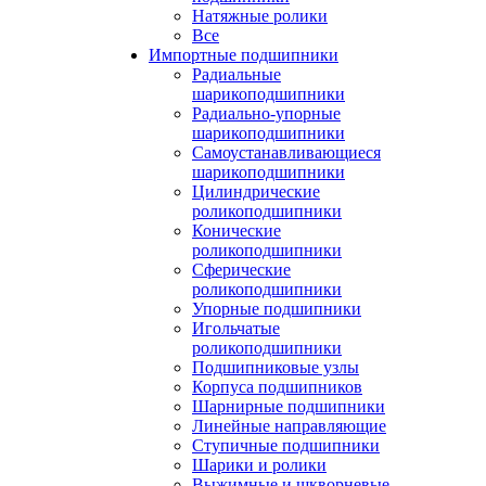
Натяжные ролики
Все
Импортные подшипники
Радиальные
шарикоподшипники
Радиально-упорные
шарикоподшипники
Самоустанавливающиеся
шарикоподшипники
Цилиндрические
роликоподшипники
Конические
роликоподшипники
Сферические
роликоподшипники
Упорные подшипники
Игольчатые
роликоподшипники
Подшипниковые узлы
Корпуса подшипников
Шарнирные подшипники
Линейные направляющие
Ступичные подшипники
Шарики и ролики
Выжимные и шкворневые